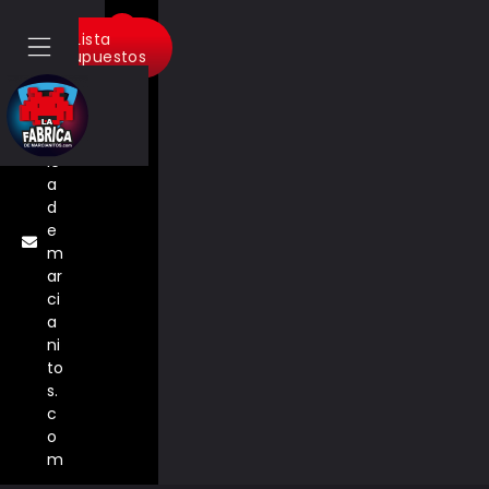
in
Lista
fo
Presupuestos
@
la
fa
br
ic
a
d
e
m
ar
ci
a
ni
to
s.
c
o
m